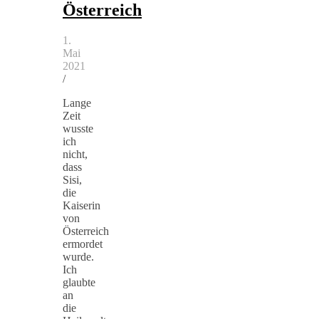
Österreich
1.
Mai
2021
/
Lange
Zeit
wusste
ich
nicht,
dass
Sisi,
die
Kaiserin
von
Österreich
ermordet
wurde.
Ich
glaubte
an
die