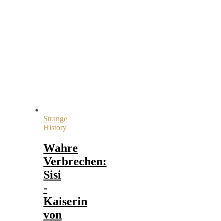
Strange
History
Wahre
Verbrechen:
Sisi
-
Kaiserin
von