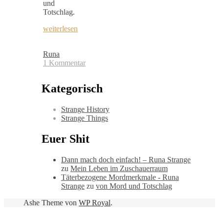
und
Totschlag.
weiterlesen
Runa
1 Kommentar
Kategorisch
Strange History
Strange Things
Euer Shit
Dann mach doch einfach! – Runa Strange
zu
Mein Leben im Zuschauerraum
Täterbezogene Mordmerkmale - Runa
Strange
zu
von Mord und Totschlag
Ashe Theme von
WP Royal
.